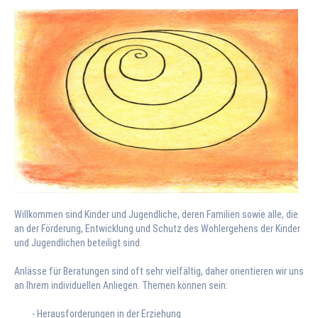
FLEXIBLE HILFEN
Sozialpädagogische
Familienhilfe
Erziehungsbeistand
FINK E.V.
Vorstand
Kooperation und
Vernetzung
Stellenangebote
Unterstützen Sie
Willkommen sind Kinder und Jugendliche, deren Familien sowie alle, die
uns
an der Förderung, Entwicklung und Schutz des Wohlergehens der Kinder
und Jugendlichen beteiligt sind.
KONTAKT
Geschäftsstelle
Anlässe für Beratungen sind oft sehr vielfältig, daher orientieren wir uns
an Ihrem individuellen Anliegen. Themen können sein:
Erziehungs- und
Familienberatung
- Herausforderungen in der Erziehung