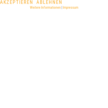
AKZEPTIEREN
ABLEHNEN
Weitere Informationen
|
Impressum
©
2026
DATENSCHUTZERKLÄRUNG
IMPRESSUM
Back to desktop version
Technische Realisierung
csg-computer.de