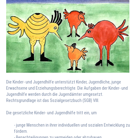
FLEXIBLE HILFEN
Sozialpädagogische
Familienhilfe
Erziehungsbeistand
FINK E.V.
Vorstand
Kooperation und
Vernetzung
Stellenangebote
Die Kinder- und Jugendhilfe unterstützt Kinder, Jugendliche, junge
Unterstützen Sie
Erwachsene und Erziehungsberechtigte. Die Aufgaben der Kinder- und
uns
Jugendhilfe werden durch die Jugendämter umgesetzt.
Rechtsgrundlage ist das Sozialgesetzbuch (SGB) VIII.
KONTAKT
Die gesetzliche Kinder- und Jugendhilfe tritt ein, um
Geschäftsstelle
- junge Menschen in ihrer individuellen und sozialen Entwicklung zu
Erziehungs- und
fördern.
Familienberatung
- Benachteiligungen zu vermeiden oder abzubauen.