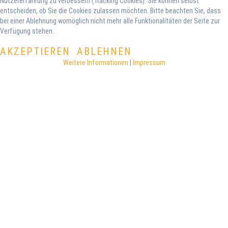
Nutzererfahrung zu verbessern (Tracking Cookies). Sie können selbst
entscheiden, ob Sie die Cookies zulassen möchten. Bitte beachten Sie, dass
bei einer Ablehnung womöglich nicht mehr alle Funktionalitäten der Seite zur
Verfügung stehen.
AKZEPTIEREN
ABLEHNEN
Weitere Informationen
|
Impressum
©
2026
DATENSCHUTZERKLÄRUNG
IMPRESSUM
Back to desktop version
Technische Realisierung
csg-computer.de