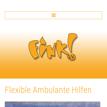
HOME
ERZIEHUNGSBERATUNG
Beratung
Erziehungs- und
Familienberatung
Beratung für
Fachkräfte
Interkulturelle
Beratung
Prävention
Flexible
Ambulante
Hilfen
Angebote
Betreute Umgänge