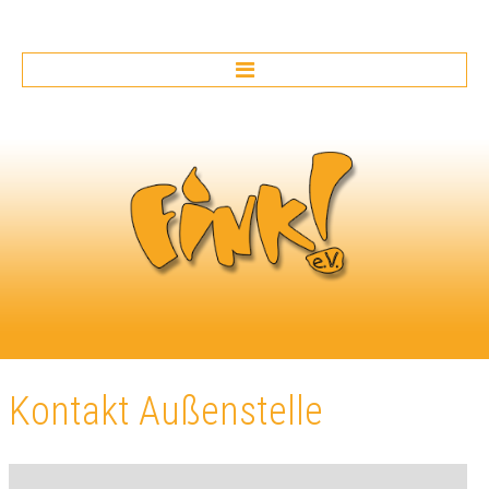
HOME
ERZIEHUNGSBERATUNG
Beratung
Erziehungs- und
Familienberatung
Beratung für
Fachkräfte
Interkulturelle
Beratung
Prävention
Kontakt
Außenstelle
Angebote
Betreute Umgänge