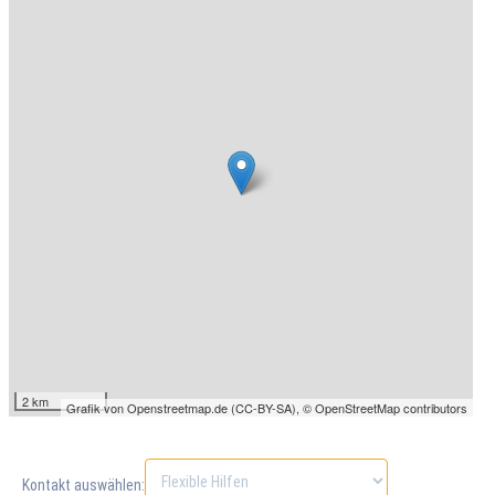
FLEXIBLE HILFEN
Sozialpädagogische
Familienhilfe
Erziehungsbeistand
FINK E.V.
Vorstand
Kooperation und
Vernetzung
Stellenangebote
Unterstützen Sie
uns
KONTAKT
2 km
Grafik von
Openstreetmap.de
(
CC-BY-SA
),
© OpenStreetMap contributors
Geschäftsstelle
Erziehungs- und
Familienberatung
Kontakt auswählen: