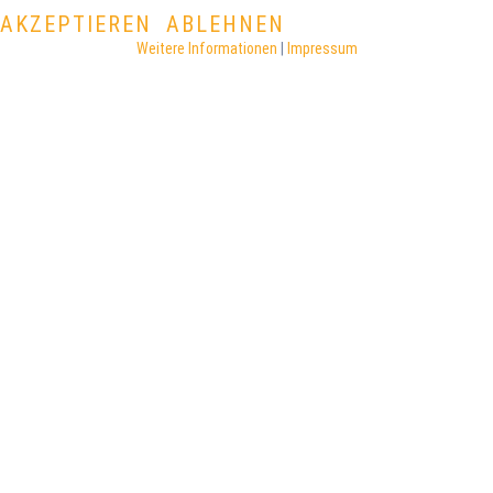
AKZEPTIEREN
ABLEHNEN
Weitere Informationen
|
Impressum
©
2026
DATENSCHUTZERKLÄRUNG
IMPRESSUM
Back to desktop version
Technische Realisierung
csg-computer.de